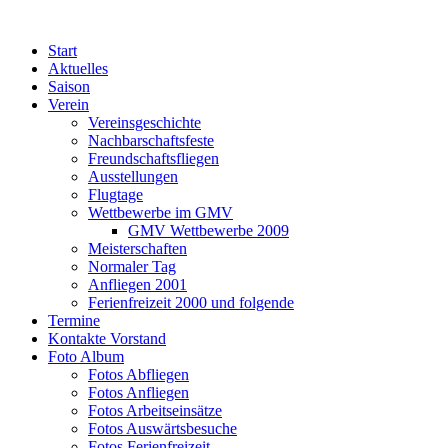
Zum
Inhalt
Start
springen
Aktuelles
Saison
Verein
Vereinsgeschichte
Nachbarschaftsfeste
Freundschaftsfliegen
Ausstellungen
Flugtage
Wettbewerbe im GMV
GMV Wettbewerbe 2009
Meisterschaften
Normaler Tag
Anfliegen 2001
Ferienfreizeit 2000 und folgende
Termine
Kontakte Vorstand
Foto Album
Fotos Abfliegen
Fotos Anfliegen
Fotos Arbeitseinsätze
Fotos Auswärtsbesuche
Fotos Ferienfreizeit