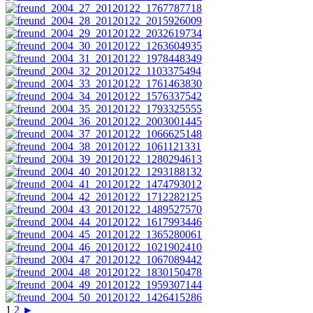
1
2
►