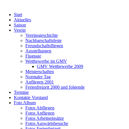
Zum
Inhalt
Start
springen
Aktuelles
Saison
Verein
Vereinsgeschichte
Nachbarschaftsfeste
Freundschaftsfliegen
Ausstellungen
Flugtage
Wettbewerbe im GMV
GMV Wettbewerbe 2009
Meisterschaften
Normaler Tag
Anfliegen 2001
Ferienfreizeit 2000 und folgende
Termine
Kontakte Vorstand
Foto Album
Fotos Abfliegen
Fotos Anfliegen
Fotos Arbeitseinsätze
Fotos Auswärtsbesuche
Fotos Ferienfreizeit