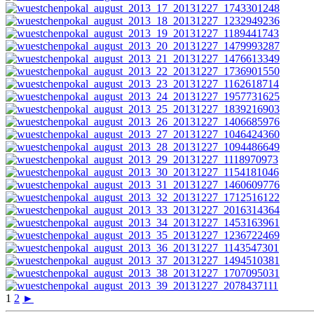
1
2
►