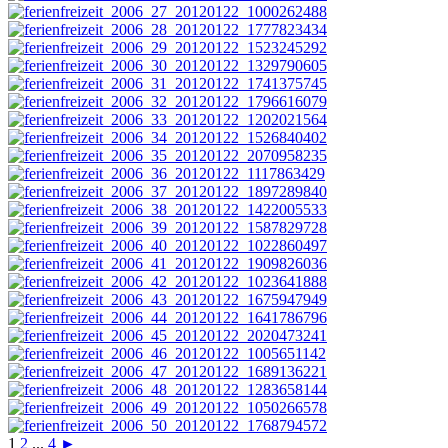
1
2
...
4
►