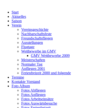
Zum
Inhalt
Start
springen
Aktuelles
Saison
Verein
Vereinsgeschichte
Nachbarschaftsfeste
Freundschaftsfliegen
Ausstellungen
Flugtage
Wettbewerbe im GMV
GMV Wettbewerbe 2009
Meisterschaften
Normaler Tag
Anfliegen 2001
Ferienfreizeit 2000 und folgende
Termine
Kontakte Vorstand
Foto Album
Fotos Abfliegen
Fotos Anfliegen
Fotos Arbeitseinsätze
Fotos Auswärtsbesuche
Fotos Ferienfreizeit