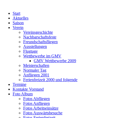
Zum
Inhalt
Start
springen
Aktuelles
Saison
Verein
Vereinsgeschichte
Nachbarschaftsfeste
Freundschaftsfliegen
Ausstellungen
Flugtage
Wettbewerbe im GMV
GMV Wettbewerbe 2009
Meisterschaften
Normaler Tag
Anfliegen 2001
Ferienfreizeit 2000 und folgende
Termine
Kontakte Vorstand
Foto Album
Fotos Abfliegen
Fotos Anfliegen
Fotos Arbeitseinsätze
Fotos Auswärtsbesuche
Fotos Ferienfreizeit